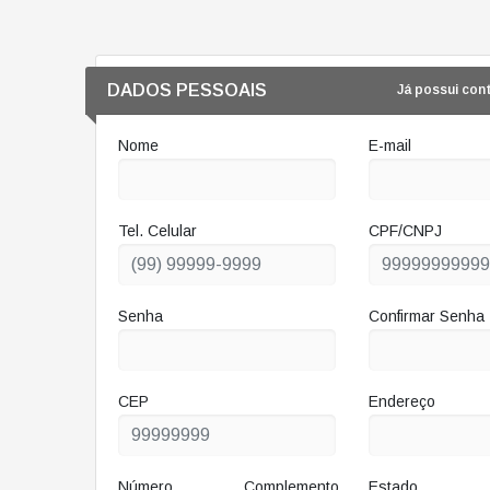
DADOS PESSOAIS
Já possui cont
Nome
E-mail
Tel. Celular
CPF/CNPJ
Senha
Confirmar Senha
CEP
Endereço
Número
Complemento
Estado