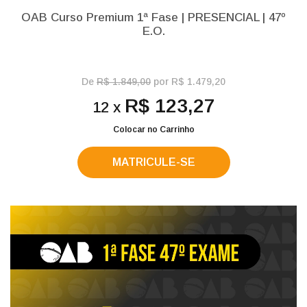
OAB Curso Premium 1ª Fase | PRESENCIAL | 47º
E.O.
De
R$ 1.849,00
por R$ 1.479,20
R$ 123,27
12 x
Colocar no Carrinho
MATRICULE-SE