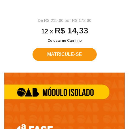
De
R$ 215,00
por R$ 172,00
R$ 14,33
12 x
Colocar no Carrinho
MATRICULE-SE