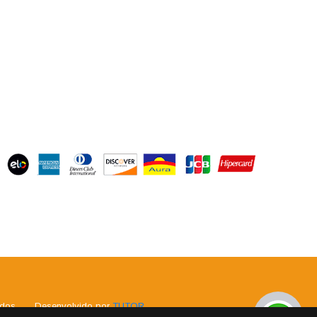
ados
.
Desenvolvido por
TUTOR