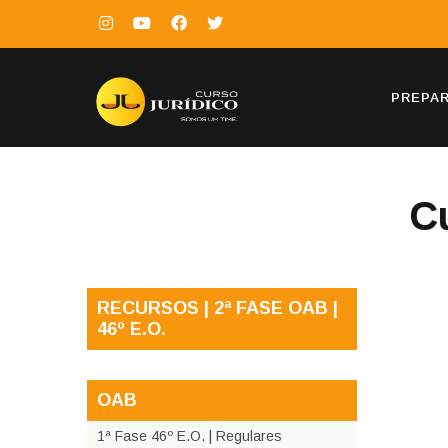
PREPA
C
RECURSOS | 2ª FASE OAB |
46º E.O.
OAB
1ª Fase 46º E.O. | Regulares