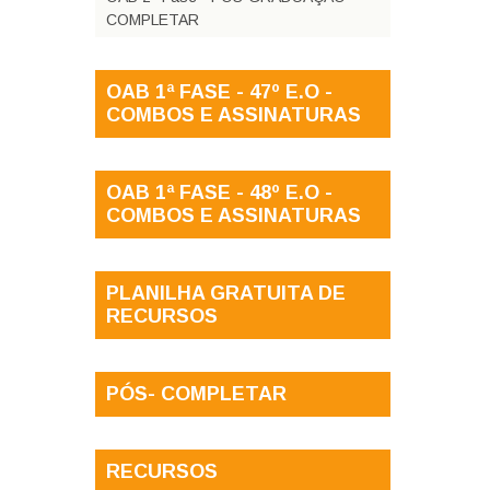
COMPLETAR
OAB 1ª FASE - 47º E.O -
COMBOS E ASSINATURAS
OAB 1ª FASE - 48º E.O -
COMBOS E ASSINATURAS
PLANILHA GRATUITA DE
RECURSOS
PÓS- COMPLETAR
RECURSOS