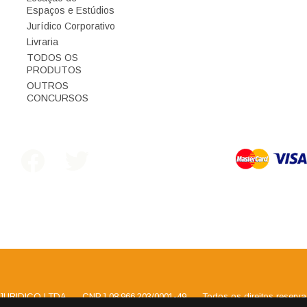
Espaços e Estúdios
Jurídico Corporativo
Livraria
TODOS OS
PRODUTOS
OUTROS
CONCURSOS
JURIDICO LTDA
.
CNPJ 08.966.203/0001-49
.
Todos os direitos reserv