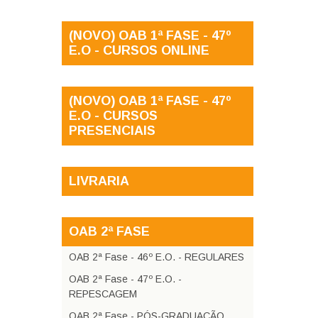
(NOVO) OAB 1ª FASE - 47º
E.O - CURSOS ONLINE
(NOVO) OAB 1ª FASE - 47º
E.O - CURSOS
PRESENCIAIS
LIVRARIA
OAB 2ª FASE
OAB 2ª Fase - 46º E.O. - REGULARES
OAB 2ª Fase - 47º E.O. -
REPESCAGEM
OAB 2ª Fase - PÓS-GRADUAÇÃO