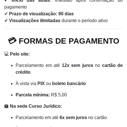
✔
Início das aulas:
Imediato após confirmação do
pagamento
✔
Prazo de visualização:
90 dias
✔
Visualizações ilimitadas
durante o período ativo
💳 FORMAS DE PAGAMENTO
💻
Pelo site:
Parcelamento em até
12x sem juros
no
cartão de
crédito
À vista via
PIX
ou
boleto bancário
Parcela mínima:
R$ 5,00
🏫
Na sede Curso Jurídico:
Parcelamento em até
6x sem juros
no cartão