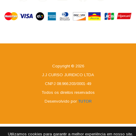
Copyright © 2026
J.J CURSO JURIDICO LTDA
CNPJ 08.966.203/0001-49
Todos os direitos reservados
Desenvolvido por
TUTOR
Utilizamos cookies para garantir a melhor experiência em nosso site.