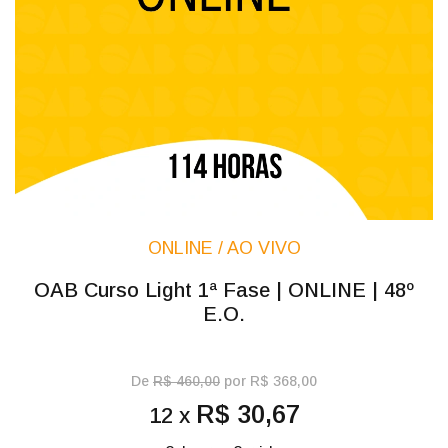
ONLINE / AO VIVO
OAB Curso Light 1ª Fase | ONLINE | 48º
E.O.
De
R$ 460,00
por R$ 368,00
R$ 30,67
12 x