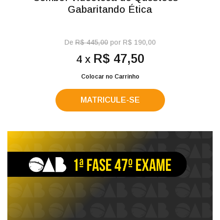
Gabaritando Ética
De
R$ 445,00
por R$ 190,00
R$ 47,50
4 x
Colocar no Carrinho
MATRICULE-SE