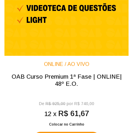
ONLINE / AO VIVO
OAB Curso Premium 1ª Fase | ONLINE|
48º E.O.
De
R$ 925,00
por R$ 740,00
R$ 61,67
12 x
Colocar no Carrinho