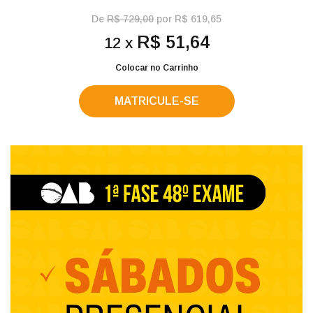
De
R$ 729,00
por R$ 619,65
R$ 51,64
12 x
Colocar no Carrinho
MATRICULE-SE