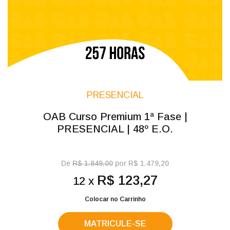
PRESENCIAL
OAB Curso Premium 1ª Fase |
PRESENCIAL | 48º E.O.
De
R$ 1.849,00
por R$ 1.479,20
R$ 123,27
12 x
Colocar no Carrinho
MATRICULE-SE