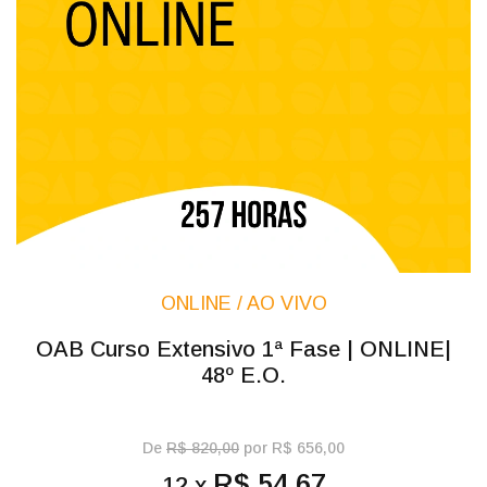
ONLINE / AO VIVO
OAB Curso Extensivo 1ª Fase | ONLINE|
48º E.O.
De
R$ 820,00
por R$ 656,00
R$ 54,67
12 x