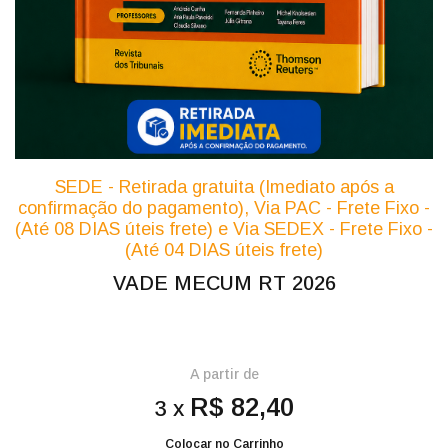
SEDE - Retirada gratuita (Imediato após a
confirmação do pagamento), Via PAC - Frete Fixo -
(Até 08 DIAS úteis frete) e Via SEDEX - Frete Fixo -
(Até 04 DIAS úteis frete)
VADE MECUM RT 2026
A partir de
R$ 82,40
3 x
Colocar no Carrinho