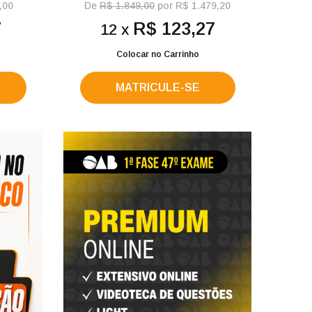
,00
De
R$ 1.849,00
por R$ 1.479,20
7
R$ 123,27
12 x
Colocar no Carrinho
MATRICULE-SE