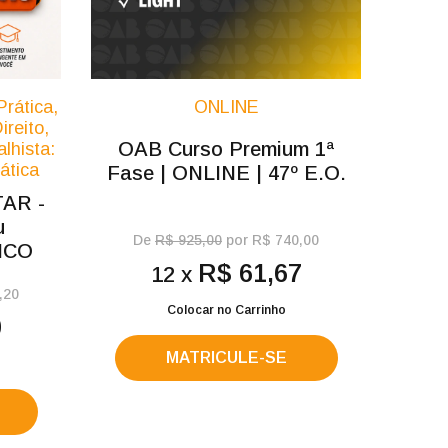
Prática,
ONLINE
ireito,
OAB Curso Premium 1ª
lhista:
ática
Fase | ONLINE | 47º E.O.
AR -
u
De
R$ 925,00
por R$ 740,00
ICO
R$ 61,67
12 x
,20
Colocar no Carrinho
0
MATRICULE-SE