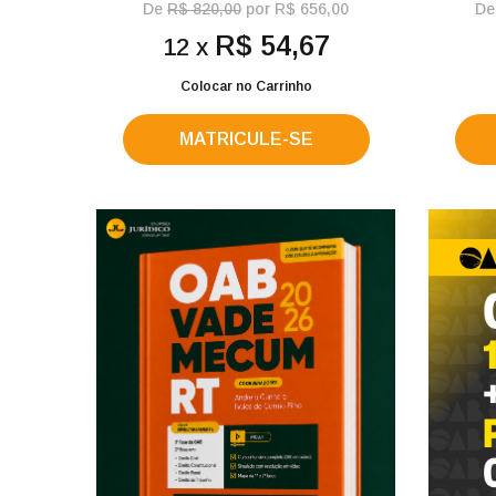
De
R$ 820,00
por R$ 656,00
D
R$ 54,67
12 x
Colocar no Carrinho
MATRICULE-SE