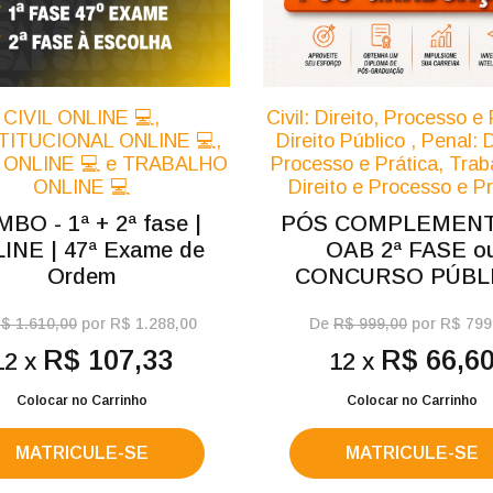
CIVIL ONLINE 💻,
Civil: Direito, Processo e 
ITUCIONAL ONLINE 💻,
Direito Público , Penal: D
 ONLINE 💻 e TRABALHO
Processo e Prática, Traba
ONLINE 💻
Direito e Processo e Pr
BO - 1ª + 2ª fase |
PÓS COMPLEMENT
INE | 47ª Exame de
OAB 2ª FASE o
Ordem
CONCURSO PÚBL
$ 1.610,00
por R$ 1.288,00
De
R$ 999,00
por R$ 799
R$ 107,33
R$ 66,6
12 x
12 x
Colocar no Carrinho
Colocar no Carrinho
MATRICULE-SE
MATRICULE-SE