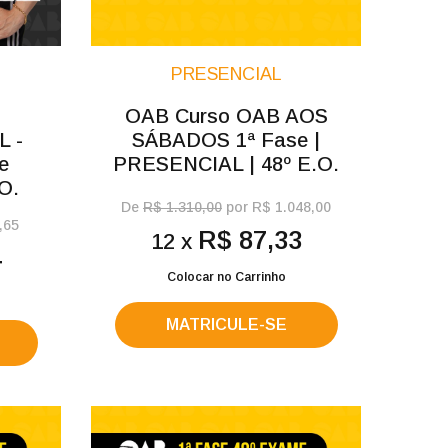
PRESENCIAL
OAB Curso OAB AOS
 -
SÁBADOS 1ª Fase |
e
PRESENCIAL | 48º E.O.
O.
De
R$ 1.310,00
por R$ 1.048,00
,65
R$ 87,33
12 x
4
Colocar no Carrinho
MATRICULE-SE