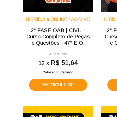
HÍBRIDO e ONLINE / AO VIVO
HÍBRI
2ª FASE OAB | CIVIL -
2ª 
Curso Completo de Peças
Curs
e Questões | 47° E.O.
e 
A partir de
R$ 51,64
12 x
Colocar no Carrinho
MATRICULE-SE