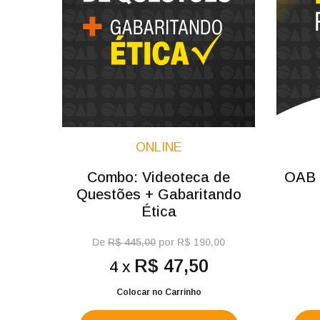
ONLINE
Combo: Videoteca de
OAB C
Questões + Gabaritando
Ética
De
R$ 445,00
por R$ 190,00
R$ 47,50
4 x
Colocar no Carrinho