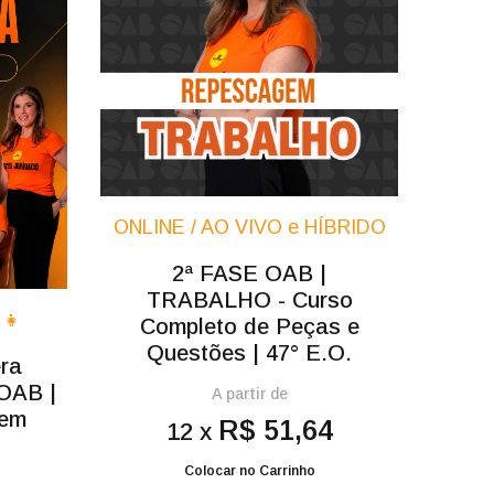
ONLINE / AO VIVO e HÍBRIDO
2ª FASE OAB |
TRABALHO - Curso
‍👧
Completo de Peças e
Questões | 47° E.O.
ra
 OAB |
A partir de
dem
R$ 51,64
12 x
Colocar no Carrinho