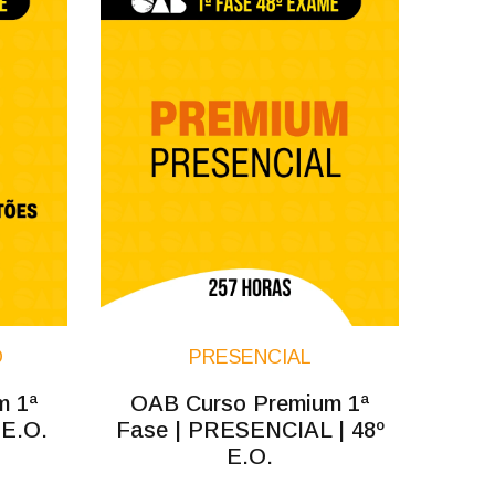
O
PRESENCIAL
m 1ª
OAB Curso Premium 1ª
 E.O.
Fase | PRESENCIAL | 48º
E.O.