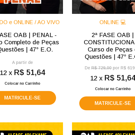
DO e ONLINE / AO VIVO
ONLINE 💻
FASE OAB | PENAL -
2ª FASE OAB |
o Completo de Peças
CONSTITUCIONAL
Questões | 47° E.O.
Curso de Peças 
Questões | 47° E.
A partir de
De
R$ 729,00
por R$ 619
R$ 51,64
12 x
R$ 51,6
12 x
Colocar no Carrinho
Colocar no Carrinho
MATRICULE-SE
MATRICULE-SE