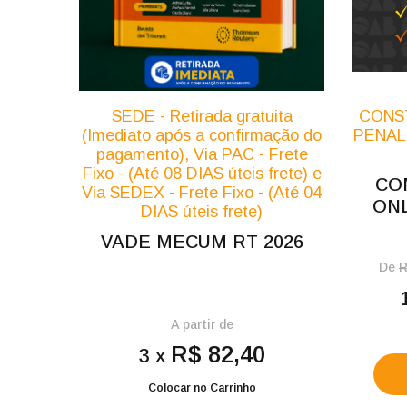
CONST
SEDE - Retirada gratuita
PENAL
(Imediato após a confirmação do
pagamento), Via PAC - Frete
Fixo - (Até 08 DIAS úteis frete) e
COM
Via SEDEX - Frete Fixo - (Até 04
ONL
DIAS úteis frete)
VADE MECUM RT 2026
De
R
A partir de
R$ 82,40
3 x
Colocar no Carrinho