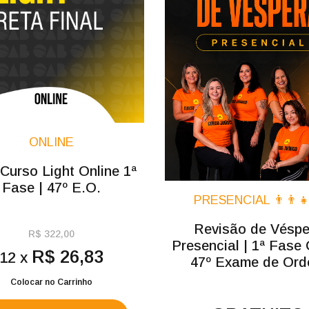
ONLINE
urso Light Online 1ª
Fase | 47º E.O.
PRESENCIAL 👨‍👨‍👧
Revisão de Véspe
R$ 322,00
Presencial | 1ª Fase
R$ 26,83
12 x
47º Exame de Or
Colocar no Carrinho