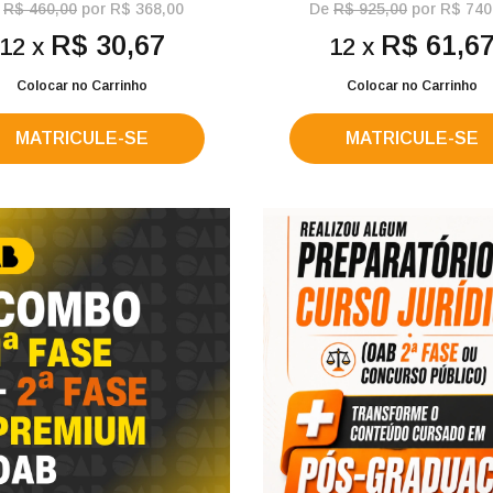
e
R$ 460,00
por R$ 368,00
De
R$ 925,00
por R$ 740
R$ 30,67
R$ 61,6
12 x
12 x
Colocar no Carrinho
Colocar no Carrinho
MATRICULE-SE
MATRICULE-SE