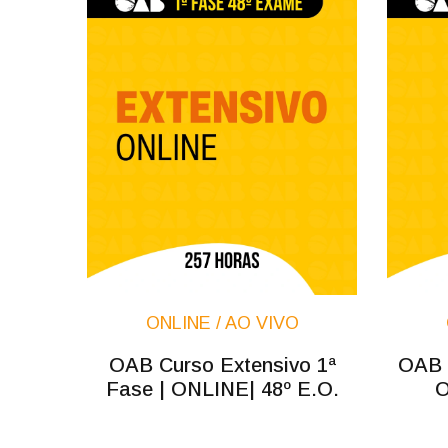
ONLINE / AO VIVO
OAB Curso Extensivo 1ª
OAB C
Fase | ONLINE| 48º E.O.
O