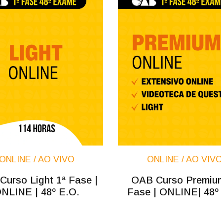
ONLINE / AO VIVO
ONLINE / AO VIV
urso Light 1ª Fase |
OAB Curso Premiu
NLINE | 48º E.O.
Fase | ONLINE| 48º